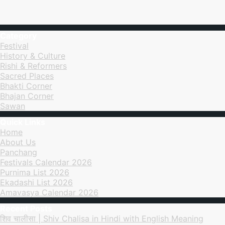
Category
Festival
History & Culture
Rishi & Reformers
Sacred Places
Bhakti Corner
Bhajan Corner
Sawan
Quick Links
Home
About Us
Panchang
Festivals Calendar 2026
Purnima List 2026
Ekadashi List 2026
Amavasya Calendar 2026
Recent Posts
शिव चालीसा | Shiv Chalisa in Hindi with English Meaning