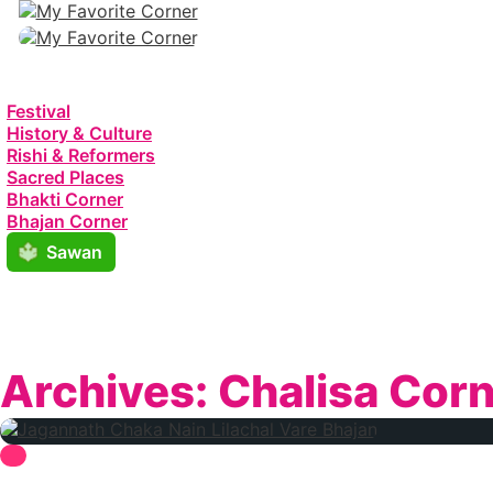
Festival
History & Culture
Rishi & Reformers
Sacred Places
Bhakti Corner
Bhajan Corner
Sawan
Archives:
Chalisa Cor