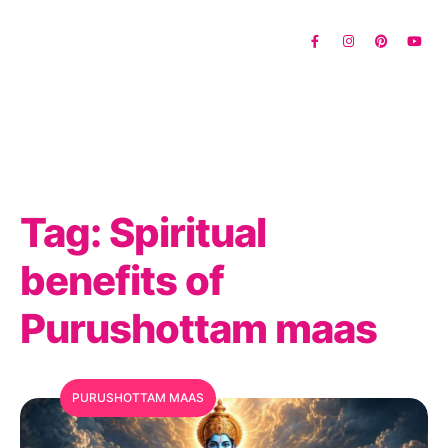
Tag:
Spiritual
benefits of
Purushottam maas
MFC Search Assistant
PURUSHOTTAM MAAS
My Favorite Corner · Live Search