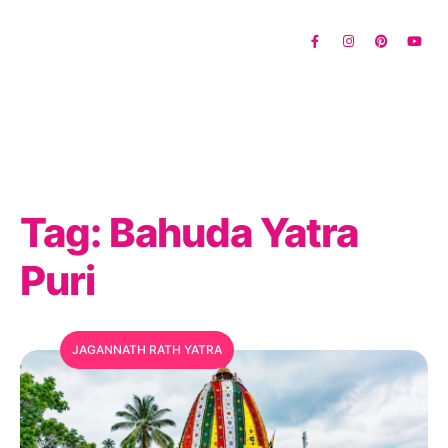
Tag:
Bahuda Yatra
Puri
JAGANNATH RATH YATRA
MFC Search Assistant
My Favorite Corner · Live Search