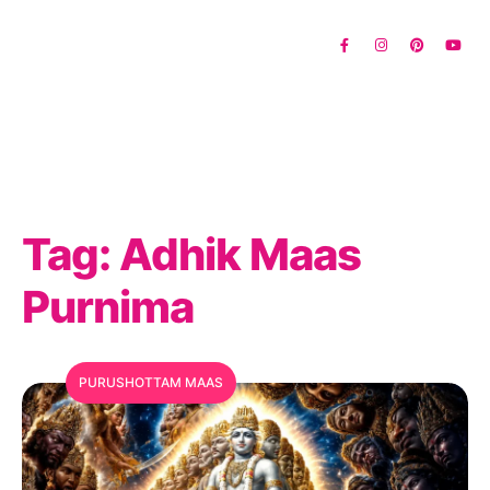
Tag:
Adhik Maas
Purnima
PURUSHOTTAM MAAS
MFC Search Assistant
My Favorite Corner · Live Search